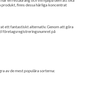
har en restaurang och vill hjälpa dem att öka
 produkt, finns dessa härliga koncentrat
t ett fantastiskt alternativ. Genom att göra
ed företagsregistreringsnumret på
ra av de mest populära sorterna: