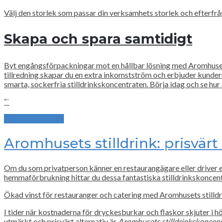
Välj den storlek som passar din verksamhets storlek och efterfrå
Skapa och spara samtidigt
Byt engångsförpackningar mot en hållbar lösning med Aromhusets
tillredning skapar du en extra inkomstström och erbjuder kunder
smarta, sockerfria stilldrinkskoncentraten. Börja idag och se hur 
“`
Continue Reading
Aromhusets stilldrink: prisvärt
Om du som privatperson känner en restaurangägare eller driver e
hemmaförbrukning hittar du dessa fantastiska stilldrinkskoncentra
Ökad vinst för restauranger och catering med Aromhusets stilld
I tider när kostnaderna för dryckesburkar och flaskor skjuter i h
utmärkt och prisvärt alternativ är
Aromhusets stilldrinkskoncen