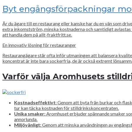
Byt engångsförpackningar mot 
Är du ägare till en restaurang eller kanske har du en vän som dri
extra inkomstström, minska kostnaderna och samtidigt avlastas 
att handla dem på allt-fraktfritt.se.
En innovativ lösning för restauranger
Restaurangägare står ofta inför utmaningen att balansera kvalit
koncentrat är inte bara sockerfria, de är också extremt lönsamm
Varför välja Aromhusets stilldr
Kostnadseffektivt:
Genom att byta från burkar och flaskor
tur kan täcka kostnaden för stilldrinkskoncentraten.
Unika smaker:
Aromhuset erbjuder spännande smaker som Bi
annorlunda.
Miljövänligt:
Genom att minska användningen av engångsförp