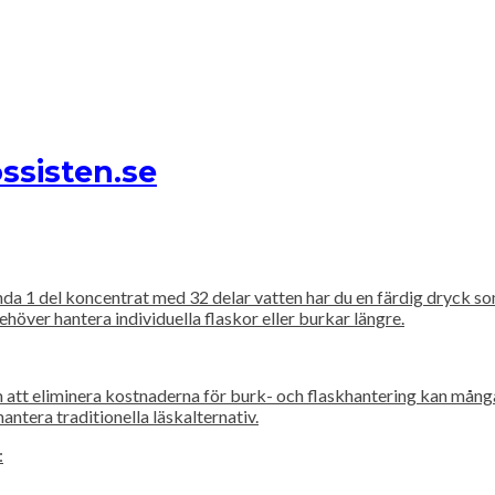
ssisten.se
da 1 del koncentrat med 32 delar vatten har du en färdig dryck so
över hantera individuella flaskor eller burkar längre.
m att eliminera kostnaderna för burk- och flaskhantering kan mån
antera traditionella läskalternativ.
: