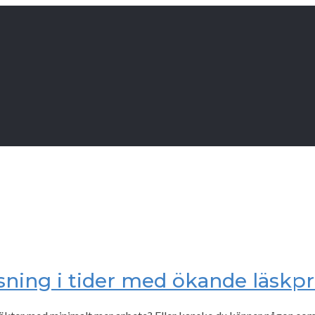
ösning i tider med ökande läskpr