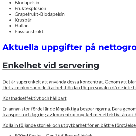
Blodapelsin
Fruktexplosion
Grapefrukt-Blodapelsin
Krusbär
Hallon
Passionsfrukt
Aktuella uppgifter på nettogro
Enkelhet vid servering
Det är superenkelt att använda dessa koncentrat. Genom att blan
Detta minimerar också arbetsbördan för personalen då de inte beh
Kostnadseffektivt och hållbart
En annan stor fördel är de långsiktiga besparingarna. Bara geno
transport och lagring av koncentrat mycket mer effektivt än att h
Kolla in följande storlek och utbytbarhet för en bättre förståelse
500ml flaska – Ger 16,5 liter stilldrink