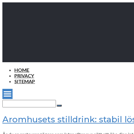
HOME
PRIVACY
SITEMAP
Search
for:
Search
Aromhusets stilldrink: stabil l