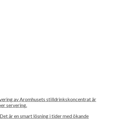
rvering av Aromhusets stilldrinkskoncentrat är
er servering.
et är en smart lösning i tider med ökande