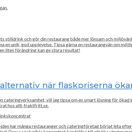
gan.
 stilldrink och gör din restaurang både mer lönsam och miljövänl
na en unik, god upplevelse. Tipsa gärna en restaurangvän om möjli
en liten förändring kan ge stora resultat!
 alternativ när flaskpriserna öka
n cateringverksamhet, vill jag tipsa om en smart lösning för ökad
t hos allt-fraktfritt.se.
rinkskoncentrat
öjden har många restauranger och cateringföretag börjat leta efter
trat
. Dessa sockerfria koncentrat kan hjälpa till att öka vinsten mar