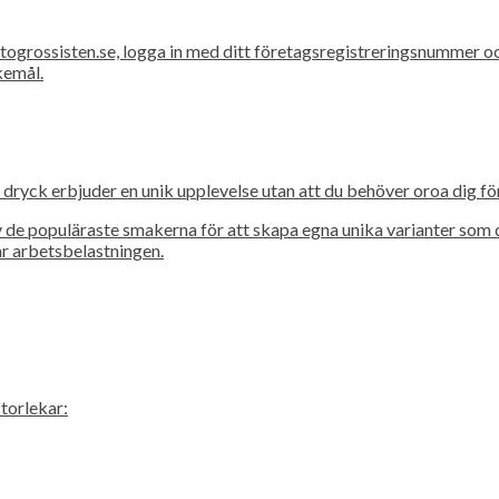
togrossisten.se, logga in med ditt företagsregistreringsnummer o
kemål.
je dryck erbjuder en unik upplevelse utan att du behöver oroa dig fö
av de populäraste smakerna för att skapa egna unika varianter som
kar arbetsbelastningen.
torlekar: