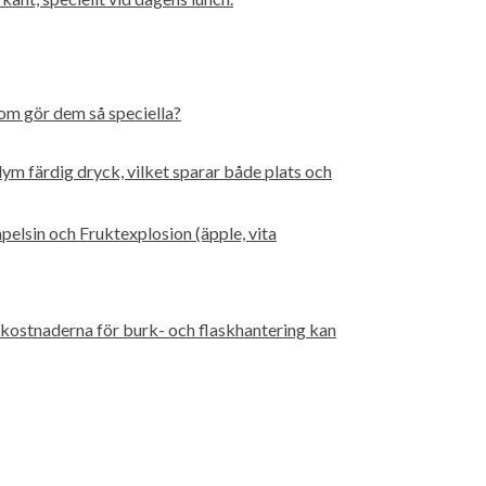
som gör dem så speciella?
lym färdig dryck, vilket sparar både plats och
lsin och Fruktexplosion (äpple, vita
 kostnaderna för burk- och flaskhantering kan