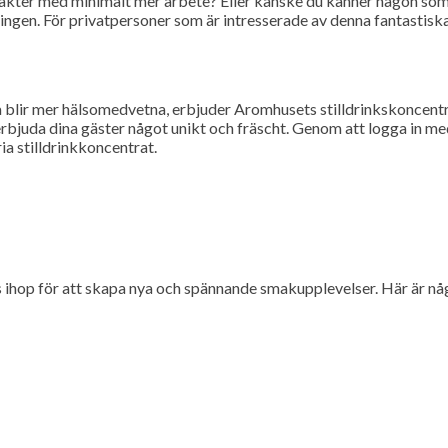
ntäkter med minimalt mer arbete? Eller kanske du känner någon som 
ingen. För privatpersoner som är intresserade av denna fantastiska
 blir mer hälsomedvetna, erbjuder Aromhusets stilldrinkskoncentra
 erbjuda dina gäster något unikt och fräscht. Genom att logga in m
a stilldrinkkoncentrat.
ihop för att skapa nya och spännande smakupplevelser. Här är någ