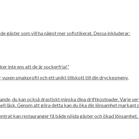
 gäster som vill ha något mer sofistikerat. Dessa inkluderar:
r inte ens att de är sockerfria!”
vuxen smakprofil och ett unikt tillskott till din dryckesmeny.
ande, du kan också drastiskt minska dina driftkostnader. Varje se
onell läsk. Genom att göra detta kan du öka din lönsamhet markant p
ntrat kan restauranger få både nöjda gäster och ökad lönsamhet. D