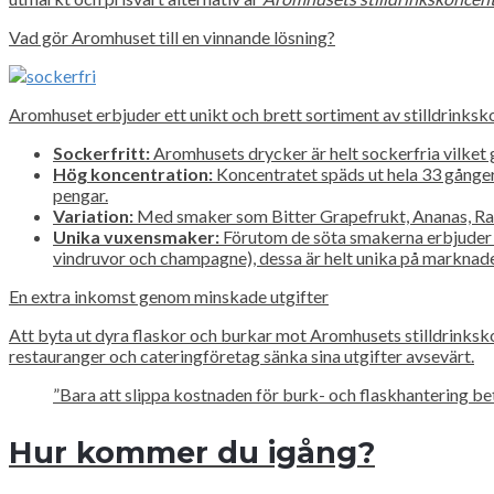
Vad gör Aromhuset till en vinnande lösning?
Aromhuset erbjuder ett unikt och brett sortiment av stilldrinksk
Sockerfritt:
Aromhusets drycker är helt sockerfria vilket g
Hög koncentration:
Koncentratet späds ut hela 33 gånger.
pengar.
Variation:
Med smaker som Bitter Grapefrukt, Ananas, Raba
Unika vuxensmaker:
Förutom de söta smakerna erbjuder 
vindruvor och champagne), dessa är helt unika på marknad
En extra inkomst genom minskade utgifter
Att byta ut dyra flaskor och burkar mot Aromhusets stilldrinksk
restauranger och cateringföretag sänka sina utgifter avsevärt.
”Bara att slippa kostnaden för burk- och flaskhantering beta
Hur kommer du igång?