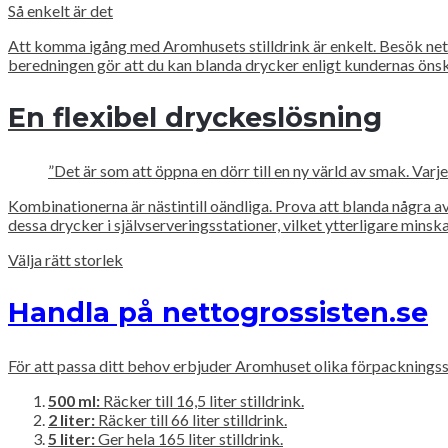
Så enkelt är det
Att komma igång med Aromhusets stilldrink är enkelt. Besök net
beredningen gör att du kan blanda drycker enligt kundernas öns
En flexibel dryckeslösning
”Det är som att öppna en dörr till en ny värld av smak. Var
Kombinationerna är nästintill oändliga. Prova att blanda några 
dessa drycker i självserveringsstationer, vilket ytterligare mins
Välja rätt storlek
Handla på nettogrossisten.se
För att passa ditt behov erbjuder Aromhuset olika förpackningss
500 ml:
Räcker till 16,5 liter stilldrink.
2 liter:
Räcker till 66 liter stilldrink.
5 liter:
Ger hela 165 liter stilldrink.