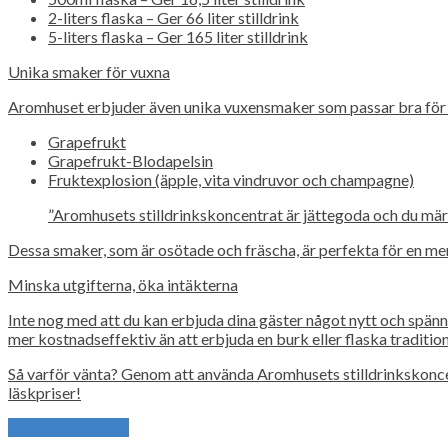
2-liters flaska – Ger 66 liter stilldrink
5-liters flaska – Ger 165 liter stilldrink
Unika smaker för vuxna
Aromhuset erbjuder även unika vuxensmaker som passar bra för de
Grapefrukt
Grapefrukt-Blodapelsin
Fruktexplosion (äpple, vita vindruvor och champagne)
”Aromhusets stilldrinkskoncentrat är jättegoda och du märke
Dessa smaker, som är osötade och fräscha, är perfekta för en mer 
Minska utgifterna, öka intäkterna
Inte nog med att du kan erbjuda dina gäster något nytt och spänn
mer kostnadseffektiv än att erbjuda en burk eller flaska traditi
Så varför vänta? Genom att använda Aromhusets stilldrinkskonce
läskpriser!
Continue Reading