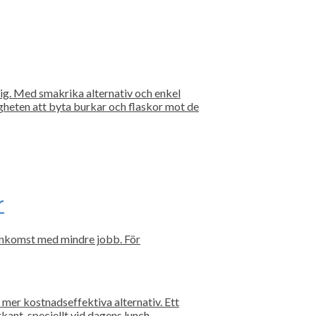
ig. Med smakrika alternativ och enkel
gheten att byta burkar och flaskor mot de
r
 inkomst med mindre jobb. För
 mer kostnadseffektiva alternativ. Ett
kant, speciellt vid dagens lunch.