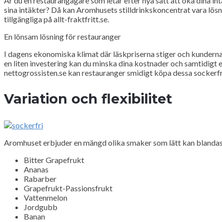
Är du en restaurangägare som letar efter nya sätt att öka dina i
sina intäkter? Då kan Aromhusets stilldrinkskoncentrat vara lösn
tillgängliga på allt-fraktfritt.se.
En lönsam lösning för restauranger
I dagens ekonomiska klimat där läskpriserna stiger och kunderna
en liten investering kan du minska dina kostnader och samtidigt
nettogrossisten.se kan restauranger smidigt köpa dessa sockerfri
Variation och flexibilitet
Aromhuset erbjuder en mängd olika smaker som lätt kan blandas 
Bitter Grapefrukt
Ananas
Rabarber
Grapefrukt-Passionsfrukt
Vattenmelon
Jordgubb
Banan