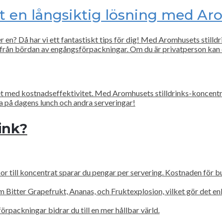
en långsiktig lösning med Aro
ver en? Då har vi ett fantastiskt tips för dig! Med Aromhusets stil
från bördan av engångsförpackningar. Om du är privatperson kan 
et med kostnadseffektivitet. Med Aromhusets stilldrinks-koncentr
a på dagens lunch och andra serveringar!
ink?
 till koncentrat sparar du pengar per servering. Kostnaden för bur
tter Grapefrukt, Ananas, och Fruktexplosion, vilket gör det enke
ackningar bidrar du till en mer hållbar värld.